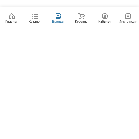
Главная
Каталог
Бренды
Корзина
Кабинет
Инструкция
Интернет-магазин
Компания
Помощь
+7 (495) 662-46-66
info@laval.ru
Офис, 125476, Москва г, вн.тер.г. муниципальный
округ Южное Тушино, ул Василия Петушкова, д. 8,
помещ. 236