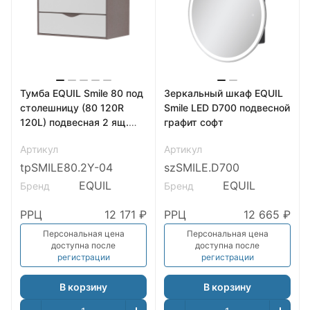
Тумба EQUIL Smile 80 под
Зеркальный шкаф EQUIL
столешницу (80 120R
Smile LED D700 подвесной
120L) подвесная 2 ящ.
графит софт
белый/лен антрацит
Артикул
Артикул
tpSMILE80.2Y-04
szSMILE.D700
EQUIL
EQUIL
Бренд
Бренд
РРЦ
12 171 ₽
РРЦ
12 665 ₽
Персональная цена
Персональная цена
доступна после
доступна после
регистрации
регистрации
В корзину
В корзину