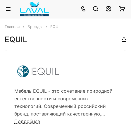
Главная
Бренды
EQUIL
EQUIL
Мебель EQUIL - это сочетание природной
естественности и современных
технологий. Современный российский
бренд, поставляющий качественную,
надежную и стильную мебель для ванных
Подробнее
комнат. Компания ЛАВАЛЬ является