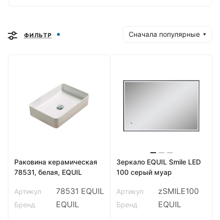
официальным дистрибьютором бренда. У
нас Вы найдете все лучшие коллекции и
новинки бренда EQUIL.
Сначала популярные
ФИЛЬТР
Родина бренда: Россия
Раковина керамическая
Зеркало EQUIL Smile LED
78531, белая, EQUIL
100 серый муар
78531 EQUIL
zSMILE100
Артикул
Артикул
EQUIL
EQUIL
Бренд
Бренд