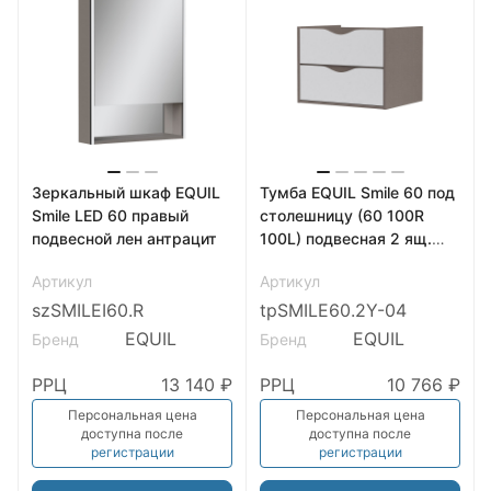
Зеркальный шкаф EQUIL
Тумба EQUIL Smile 60 под
Smile LED 60 правый
столешницу (60 100R
подвесной лен антрацит
100L) подвесная 2 ящ.
белый/лен антрацит
Артикул
Артикул
szSMILEI60.R
tpSMILE60.2Y-04
EQUIL
EQUIL
Бренд
Бренд
РРЦ
13 140 ₽
РРЦ
10 766 ₽
Персональная цена
Персональная цена
доступна после
доступна после
регистрации
регистрации