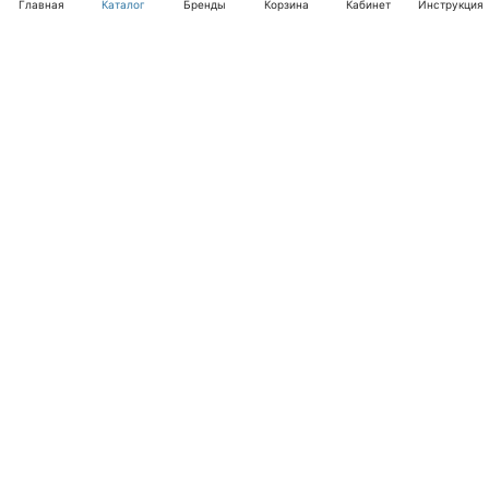
Главная
Каталог
Бренды
Корзина
Кабинет
Инструкция
Интернет-магазин
Компания
Помощь
+7 (495) 662-46-66
info@laval.ru
Офис, 125476, Москва г, вн.тер.г. муниципальный
округ Южное Тушино, ул Василия Петушкова, д. 8,
помещ. 236