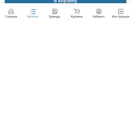
В корзину
Главная
Каталог
Бренды
Корзина
Кабинет
Инструкция
Интернет-магазин
Компания
Помощь
+7 (495) 662-46-66
info@laval.ru
Офис, 125476, Москва г, вн.тер.г. муниципальный
округ Южное Тушино, ул Василия Петушкова, д. 8,
помещ. 236