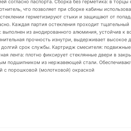
ией согласно паспорта. Сборка без герметика: в торцы
тнитель, что позволяет при сборке кабины использова
остеклении герметизируют стыки и защищают от попад
асно. Каждая партия остекления проходит тщательный
 выполнен из анодированного алюминия, устойчив к в
олнительная прочность изнутри, выдерживает высокое 
е долгий срок службы. Картридж смесителя: подвижные
ная лента: плотно фиксирует стеклянные двери в закр
ытым подшипником из нержавеющей стали. Обеспечиваю
ой с порошковой (молотковой) окраской