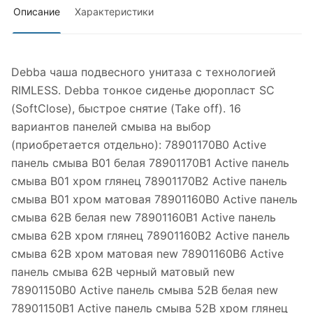
Описание
Характеристики
Debba чаша подвесного унитаза с технологией
RIMLESS. Debba тонкое сиденье дюропласт SC
(SoftClose), быстрое снятие (Take off). 16
вариантов панелей смыва на выбор
(приобретается отдельно): 78901170B0 Active
панель смыва В01 белая 78901170B1 Active панель
смыва В01 хром глянец 78901170B2 Active панель
смыва В01 хром матовая 78901160B0 Active панель
смыва 62B белая new 78901160B1 Active панель
смыва 62B хром глянец 78901160B2 Active панель
смыва 62B хром матовая new 78901160B6 Active
панель смыва 62B черный матовый new
78901150B0 Active панель смыва 52B белая new
78901150B1 Active панель смыва 52B хром глянец