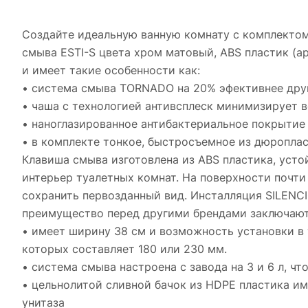
Создайте идеальную ванную комнату с комплектом 
смыва ESTI-S цвета хром матовый, ABS пластик (а
и имеет такие особенности как:
• система смыва TORNADO на 20% эфективнее дру
• чаша с технологией антивсплеск минимизирует 
• наноглазированное антибактериальное покрытие
• в комплекте тонкое, быстросъемное из дюропласт
Клавиша смыва изготовлена из ABS пластика, уст
интерьер туалетных комнат. На поверхности почти
сохранить первозданный вид. Инсталляция SILENCI
преимущество перед другими брендами заключают
• имеет ширину 38 см и возможность установки в 
которых составляет 180 или 230 мм.
• система смыва настроена с завода на 3 и 6 л, ч
• цельнолитой сливной бачок из HDPE пластика и
унитаза