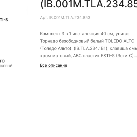
(IB.001M.TLA.234.8
Арт.
IB.001M.TLA.234.853
Комплект 3 в 1 инсталляция 40 см, унитаз
Торнадо безободковый белый TOLEDO ALTO
(Толедо Альто) (IB.TLA.234.1B1), клавиша см
хром матовый, АБС пластик ESTI-S (Эсти-С)
(IB.B085.004.000)
Все описание