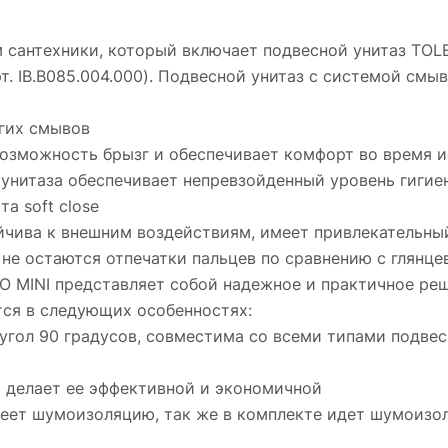
сантехники, который включает подвесной унитаз TOLED
рт. IB.B085.004.000). Подвесной унитаз с системой см
гих смывов
возможность брызг и обеспечивает комфорт во время 
 унитаза обеспечивает непревзойденный уровень гиги
а soft close
ойчива к внешним воздействиям, имеет привлекательны
 не остаются отпечатки пальцев по сравнению с глянце
O MINI представляет собой надежное и практичное ре
ся в следующих особенностях:
угол 90 градусов, совместима со всеми типами подве
то делает ее эффективной и экономичной
меет шумоизоляцию, так же в комплекте идет шумоизо