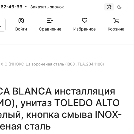
662-46-66
Заказать звонок
Войти
Сравнение
Избранное
Корзина
-C (ИНОКС-Ц) вороненая сталь (IB001.TLA.234.1180)
ICA BLANCA инсталляция
О), унитаз TOLEDO ALTO
лый, кнопка смыва INOX-
еная сталь