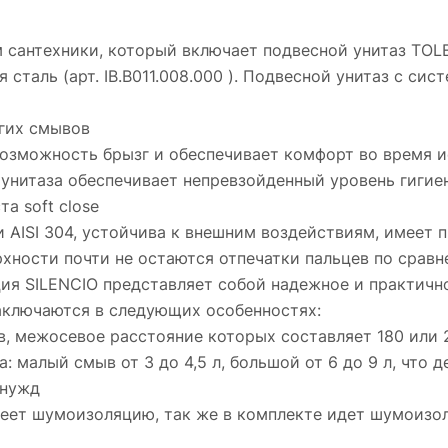
сантехники, который включает подвесной унитаз TOLEDO
 сталь (арт. IB.B011.008.000 ). Подвесной унитаз с с
гих смывов
возможность брызг и обеспечивает комфорт во время 
 унитаза обеспечивает непревзойденный уровень гиги
а soft close
AISI 304, устойчива к внешним воздействиям, имеет п
хности почти не остаются отпечатки пальцев по сравн
ция SILENCIO представляет собой надежное и практичн
аключаются в следующих особенностях:
в, межосевое расстояние которых составляет 180 или 
: малый смыв от 3 до 4,5 л, большой от 6 до 9 л, что 
 нужд
меет шумоизоляцию, так же в комплекте идет шумоизо