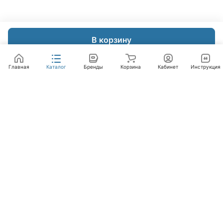
В корзину
Главная
Каталог
Бренды
Корзина
Кабинет
Инструкция
Интернет-магазин
Компания
Помощь
+7 (495) 662-46-66
info@laval.ru
Офис, 125476, Москва г, вн.тер.г. муниципальный