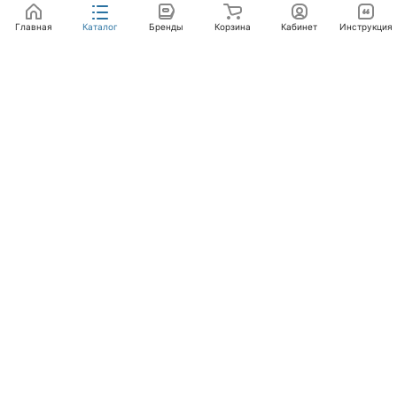
Главная
Каталог
Бренды
Корзина
Кабинет
Инструкция
Интернет-магазин
Компания
Помощь
+7 (495) 662-46-66
info@laval.ru
Офис, 125476, Москва г, вн.тер.г. муниципальный
округ Южное Тушино, ул Василия Петушкова, д. 8,
помещ. 236