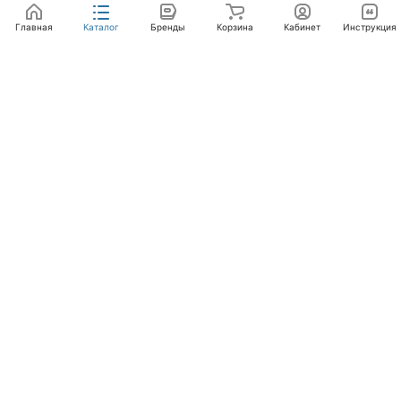
Главная
Каталог
Бренды
Корзина
Кабинет
Инструкция
Интернет-магазин
Компания
Помощь
+7 (495) 662-46-66
info@laval.ru
Офис, 125476, Москва г, вн.тер.г. муниципальный
округ Южное Тушино, ул Василия Петушкова, д. 8,
помещ. 236