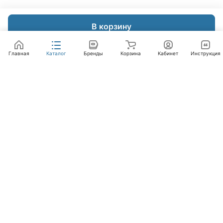
В корзину
Главная
Каталог
Бренды
Корзина
Кабинет
Инструкция
Интернет-магазин
Компания
Помощь
+7 (495) 662-46-66
info@laval.ru
Офис, 125476, Москва г, вн.тер.г. муниципальный
округ Южное Тушино, ул Василия Петушкова, д. 8,