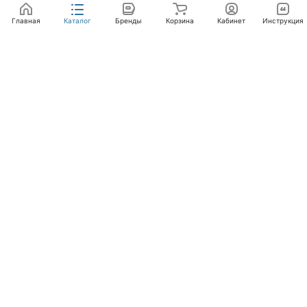
Главная
Каталог
Бренды
Корзина
Кабинет
Инструкция
Интернет-магазин
Компания
Помощь
+7 (495) 662-46-66
info@laval.ru
Офис, 125476, Москва г, вн.тер.г. муниципальный
округ Южное Тушино, ул Василия Петушкова, д. 8,
помещ. 236