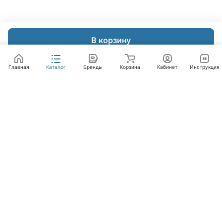
В корзину
Главная
Каталог
Бренды
Корзина
Кабинет
Инструкция
Интернет-магазин
Компания
Помощь
+7 (495) 662-46-66
info@laval.ru
Офис, 125476, Москва г, вн.тер.г. муниципальный