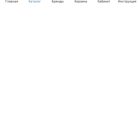
Главная
Каталог
Бренды
Корзина
Кабинет
Инструкция
Интернет-магазин
Компания
Помощь
+7 (495) 662-46-66
info@laval.ru
Офис, 125476, Москва г, вн.тер.г. муниципальный
округ Южное Тушино, ул Василия Петушкова, д. 8,
помещ. 236