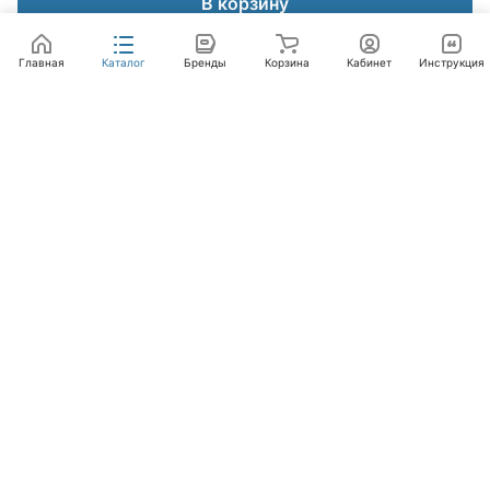
В корзину
Главная
Каталог
Бренды
Корзина
Кабинет
Инструкция
Интернет-магазин
Компания
Помощь
+7 (495) 662-46-66
info@laval.ru
Офис, 125476, Москва г, вн.тер.г. муниципальный
округ Южное Тушино, ул Василия Петушкова, д. 8,
помещ. 236