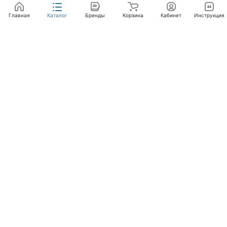
Главная
Каталог
Бренды
Корзина
Кабинет
Инструкция
Интернет-магазин
Компания
Помощь
+7 (495) 662-46-66
info@laval.ru
Офис, 125476, Москва г, вн.тер.г. муниципальный
округ Южное Тушино, ул Василия Петушкова, д. 8,
помещ. 236