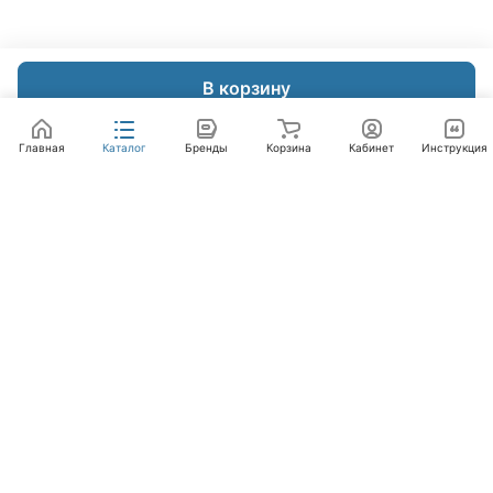
В корзину
Главная
Каталог
Бренды
Корзина
Кабинет
Инструкция
Интернет-магазин
Компания
Помощь
+7 (495) 662-46-66
info@laval.ru
Офис, 125476, Москва г, вн.тер.г. муниципальный