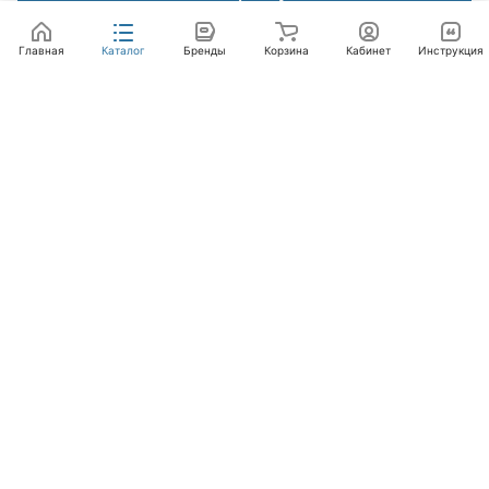
Главная
Каталог
Бренды
Корзина
Кабинет
Инструкция
Интернет-магазин
Компания
Помощь
+7 (495) 662-46-66
info@laval.ru
Офис, 125476, Москва г, вн.тер.г. муниципальный
округ Южное Тушино, ул Василия Петушкова, д. 8,
помещ. 236