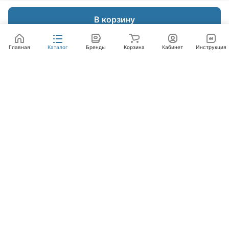
В корзину
Главная
Каталог
Бренды
Корзина
Кабинет
Инструкция
Интернет-магазин
Компания
Помощь
+7 (495) 662-46-66
info@laval.ru
Офис, 125476, Москва г, вн.тер.г. муниципальный
округ Южное Тушино, ул Василия Петушкова, д. 8,
помещ. 236