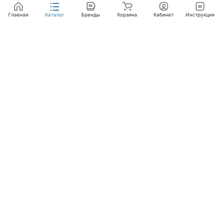
Главная
Каталог
Бренды
Корзина
Кабинет
Инструкция
Интернет-магазин
Компания
Помощь
+7 (495) 662-46-66
info@laval.ru
Офис, 125476, Москва г, вн.тер.г. муниципальный
округ Южное Тушино, ул Василия Петушкова, д. 8,
помещ. 236