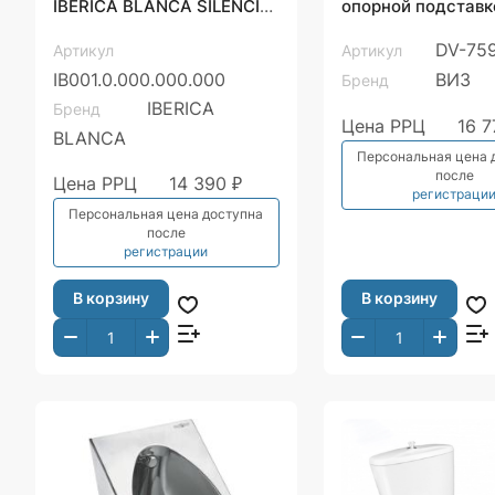
IBERICA BLANCA SILENCIO
опорной подставк
(СИЛЕНСИО)
ранта, белая орхи
DV-75
Артикул
Артикул
(IB001.0.000.000.000)
IB001.0.000.000.000
ВИЗ
Бренд
IBERICA
Бренд
Цена РРЦ
16 7
BLANCA
Персональная цена 
после
Цена РРЦ
14 390 ₽
регистраци
Персональная цена доступна
после
регистрации
В корзину
В корзину