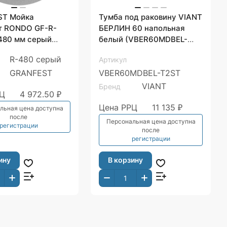
ST Мойка
Тумба под раковину VIANT
т RONDO GF-R-
БЕРЛИН 60 напольная
белый (VBER60MDBEL-
T2ST)
R-480 серый
Артикул
GRANFEST
VBER60MDBEL-T2ST
VIANT
Бренд
РЦ
4 972.50 ₽
Цена РРЦ
11 135 ₽
льная цена доступна
после
Персональная цена доступна
регистрации
после
регистрации
ину
В корзину