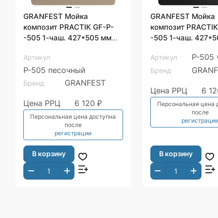
GRANFEST Мойка
GRANFEST Мойка
композит PRACTIK GF-P-
композит PRACTIK GF-P
-505 1-чаш. 427*505 мм
-505 1-чаш. 427*505 мм
песок арт.GF-
черный арт.GF-
P-505
Артикул
Артикул
P-505 песочный
GRANF
Бренд
GRANFEST
Бренд
Цена РРЦ
6 12
Цена РРЦ
6 120 ₽
Персональная цена 
после
Персональная цена доступна
регистраци
после
регистрации
В корзину
В корзину