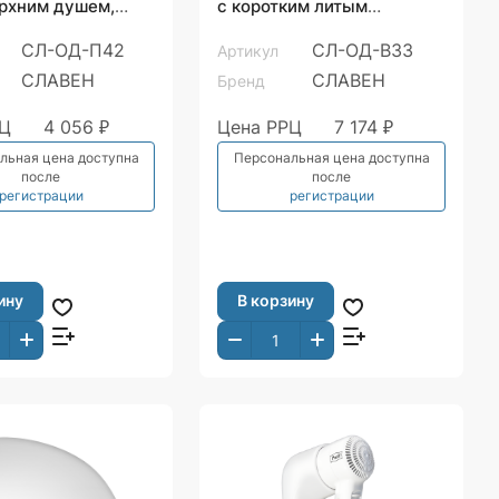
ерхним душем,
с коротким литым
изливом, хром
СЛ-ОД-П42
СЛ-ОД-В33
Артикул
СЛАВЕН
СЛАВЕН
Бренд
РЦ
4 056 ₽
Цена РРЦ
7 174 ₽
льная цена доступна
Персональная цена доступна
после
после
регистрации
регистрации
ину
В корзину