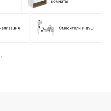
комнаты
нализация
Смесители и душ
ог