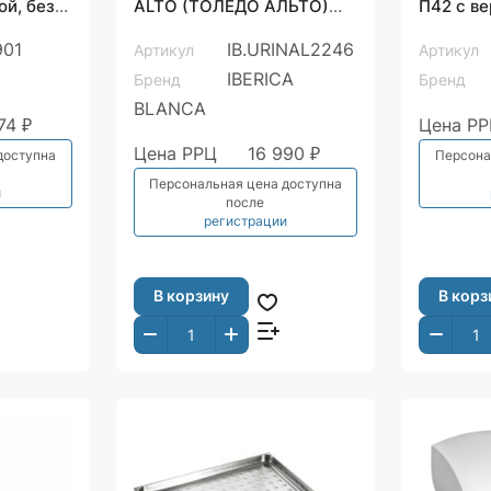
ой, без
ALTO (ТОЛЕДО АЛЬТО)
П42 с в
дея, ВИЗ
подвесной белый
хром
901
IB.URINAL2246
Артикул
Артикул
(IB.URINAL2246)
IBERICA
Бренд
Бренд
BLANCA
74 ₽
Цена Р
Цена РРЦ
16 990 ₽
доступна
Персона
Персональная цена доступна
и
после
регистрации
В корзину
В корз