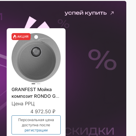
АКЦИЯ
GRANFEST Мойка
композит RONDO GF-
R--480 D=480 мм
Цена РРЦ
серый арт.GF-
4 972.50 ₽
Персональная цена
доступна после
регистрации