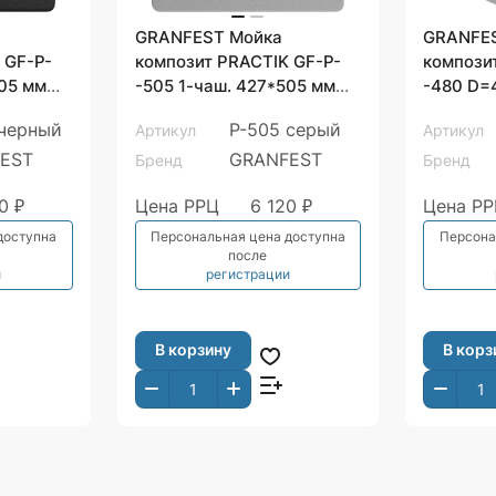
GRANFEST Мойка
GRANFE
-
композит PRACTIK GF-P-
компози
-505 1-чаш. 427*505 мм
-480 D=480 мм серый
серый арт.GF-
арт.GF-
 черный
P-505 серый
Артикул
Артикул
EST
GRANFEST
Бренд
Бренд
0 ₽
Цена РРЦ
6 120 ₽
Цена Р
доступна
Персональная цена доступна
Персона
после
и
регистрации
В корзину
В корз