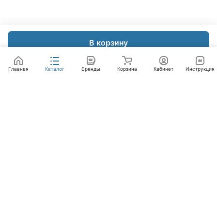
В корзину
Главная
Каталог
Бренды
Корзина
Кабинет
Инструкция
Интернет-магазин
Компания
Помощь
+7 (495) 662-46-66
info@laval.ru
Офис, 125476, Москва г, вн.тер.г. муниципальный