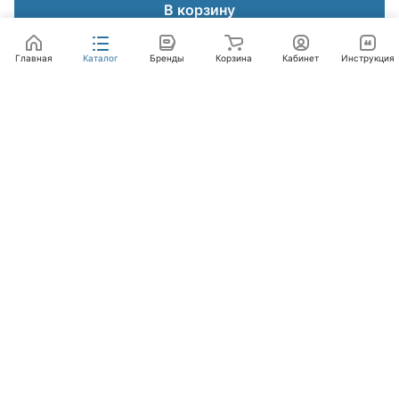
В корзину
Главная
Каталог
Бренды
Корзина
Кабинет
Инструкция
Интернет-магазин
Компания
Помощь
+7 (495) 662-46-66
info@laval.ru
Офис, 125476, Москва г, вн.тер.г. муниципальный
округ Южное Тушино, ул Василия Петушкова, д. 8,
помещ. 236