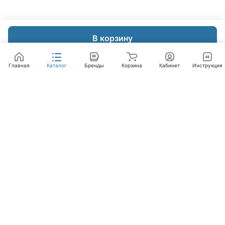
В корзину
Главная
Каталог
Бренды
Корзина
Кабинет
Инструкция
Интернет-магазин
Компания
Помощь
+7 (495) 662-46-66
info@laval.ru
Офис, 125476, Москва г, вн.тер.г. муниципальный
округ Южное Тушино, ул Василия Петушкова, д. 8,