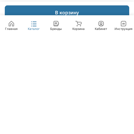
В корзину
Главная
Каталог
Бренды
Корзина
Кабинет
Инструкция
Интернет-магазин
Компания
Помощь
+7 (495) 662-46-66
info@laval.ru
Офис, 125476, Москва г, вн.тер.г. муниципальный
округ Южное Тушино, ул Василия Петушкова, д. 8,
помещ. 236