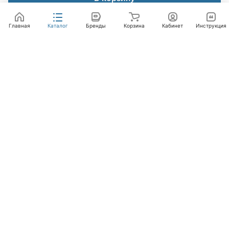
Главная
Каталог
Бренды
Корзина
Кабинет
Инструкция
Интернет-магазин
Компания
Помощь
+7 (495) 662-46-66
info@laval.ru
Офис, 125476, Москва г, вн.тер.г. муниципальный
округ Южное Тушино, ул Василия Петушкова, д. 8,
помещ. 236