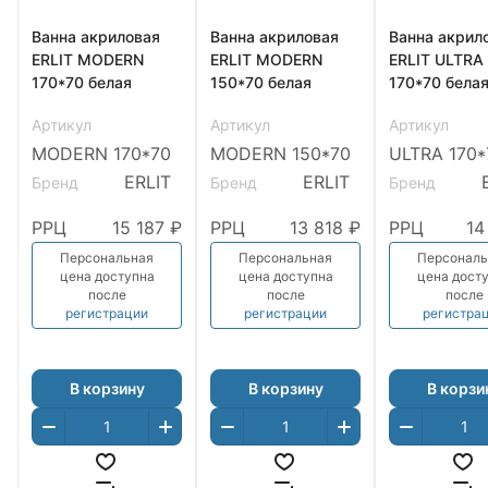
Ванна акриловая
Ванна акриловая
Ванна акрил
ERLIT MODERN
ERLIT MODERN
ERLIT ULTRA
170*70 белая
150*70 белая
170*70 бела
Артикул
Артикул
Артикул
MODERN 170*70
MODERN 150*70
ULTRA 170*
ERLIT
ERLIT
E
Бренд
Бренд
Бренд
РРЦ
15 187 ₽
РРЦ
13 818 ₽
РРЦ
14
Персональная
Персональная
Персональ
цена доступна
цена доступна
цена дост
после
после
после
регистрации
регистрации
регистра
В корзину
В корзину
В корзи