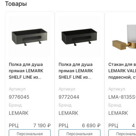
Товары
Полка для душа
Полка для душа
Стакан для 
прямая LEMARK
прямая LEMARK
LEMARK VAL
SHELF LINE из
SHELF LINE из
подвесной, с
нерж. стали с
нерж. стали с
стекло,
Артикул
Артикул
Артикул
крючками, графит/
крючками, черный/
браширован
вставка-пластик
вставка-пластик
золото
9776045
9772044
LMA-8135S
графит
черный
Бренд
Бренд
Бренд
LEMARK
LEMARK
LEMARK
РРЦ
7 190 ₽
РРЦ
6 690 ₽
РРЦ
4
Персональная
Персональная
Персональ