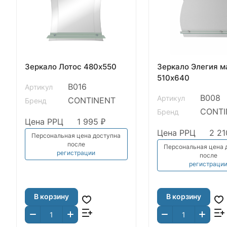
Зеркало Лотос 480х550
Зеркало Элегия м
510х640
В016
Артикул
В008
Артикул
CONTINENT
Бренд
CONTI
Бренд
Цена РРЦ
1 995 ₽
Цена РРЦ
2 21
Персональная цена доступна
после
Персональная цена 
регистрации
после
регистраци
В корзину
В корзину