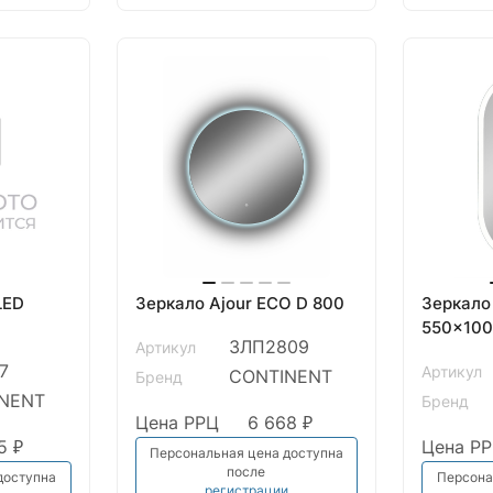
LED
Зеркало Ajour ECO D 800
Зеркало 
550x10
ЗЛП2809
Артикул
7
Артикул
CONTINENT
Бренд
NENT
Бренд
Цена РРЦ
6 668 ₽
5 ₽
Цена Р
Персональная цена доступна
после
доступна
Персона
регистрации