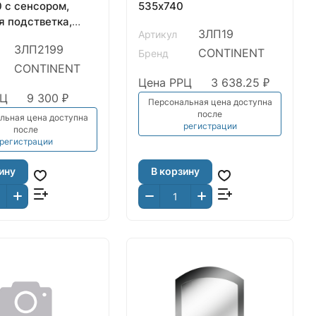
 с сенсором,
535х740
я подстветка,
ЗЛП19
Артикул
ДФ
ЗЛП2199
CONTINENT
Бренд
CONTINENT
Цена РРЦ
3 638.25 ₽
РЦ
9 300 ₽
Персональная цена доступна
после
льная цена доступна
регистрации
после
регистрации
ину
В корзину