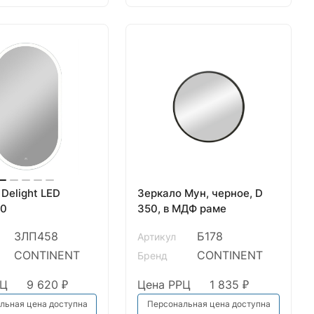
Delight LED
Зеркало Мун, черное, D
00
350, в МДФ раме
ЗЛП458
Б178
Артикул
CONTINENT
CONTINENT
Бренд
РЦ
9 620 ₽
Цена РРЦ
1 835 ₽
льная цена доступна
Персональная цена доступна