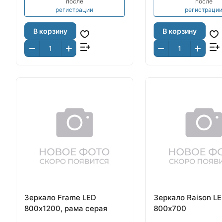
после
после
регистрации
регистраци
В корзину
В корзину
Зеркало Frame LED
Зеркало Raison L
800х1200, рама серая
800х700