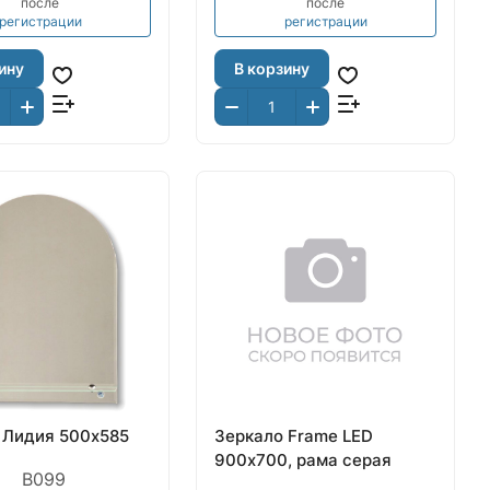
после
после
регистрации
регистрации
ину
В корзину
 Лидия 500х585
Зеркало Frame LED
900х700, рама серая
В099