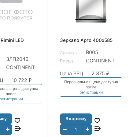
Rimini LED
Зеркало Арго 400х585
0
В005
Артикул
ЗЛП2046
CONTINENT
Бренд
CONTINENT
Цена РРЦ
2 375 ₽
РЦ
10 722 ₽
Персональная цена доступна
после
льная цена доступна
регистрации
после
регистрации
ину
В корзину