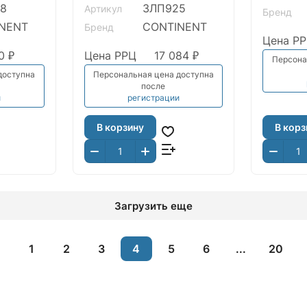
8
ЗЛП925
Артикул
Бренд
NENT
CONTINENT
Бренд
Цена Р
0 ₽
Цена РРЦ
17 084 ₽
Персона
доступна
Персональная цена доступна
после
и
регистрации
В корзину
В корз
Загрузить еще
1
2
3
4
5
6
...
20