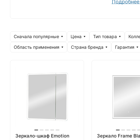
аналогами.
Подробнее
Родина бре
Сначала популярные
Цена
Тип товара
Колл
Область применения
Страна бренда
Гарантия
Зеркало-шкаф Emotion
Зеркало Frame Bl