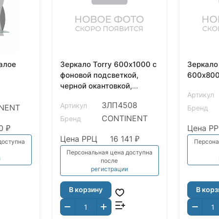
алое
Зеркало Torry 600х1000 с
Зеркало 
фоновой подсветкой,
600х80
черной окантовкой,
Артикул
часами ифункцией
ЗЛП4508
Артикул
NENT
антизапотевания
Бренд
CONTINENT
Бренд
0 ₽
Цена Р
Цена РРЦ
16 141 ₽
доступна
Персона
Персональная цена доступна
и
после
регистрации
В корзину
В корз