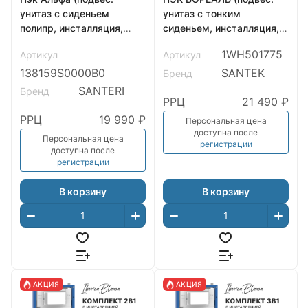
унитаз с сиденьем
унитаз с тонким
полипр, инсталляция,
сиденьем, инсталляция,
панель хром. глянец)
панель черн.
1WH501775
Артикул
Артикул
SANTERI
матт),САНТЕК
138159S0000B0
SANTEK
Бренд
SANTERI
Бренд
РРЦ
21 490 ₽
РРЦ
19 990 ₽
Персональная цена
доступна после
Персональная цена
регистрации
доступна после
регистрации
В корзину
В корзину
АКЦИЯ
АКЦИЯ