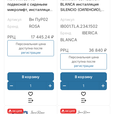
подвесной с сиденьем
BLANCA инсталляция
микролифт, инсталляция
SILENCIO (СИЛЕНСИО),
DI c белой панелью (2
унитаз TOLEDO ALTO
Вн ПуР02
Артикул
Артикул
кнопки) ROSA
(ТОЛЕДО АЛЬТО) белый,
кнопка смыва INOX-R
ROSA
IB001.TLA.234.1502
Бренд
(ИНОКС-Р) вороненая
IBERICA
Бренд
сталь
РРЦ
17 445.24 ₽
BLANCA
(IB001.TLA.234.1502)
Персональная цена
доступна после
РРЦ
36 840 ₽
регистрации
Персональная цена
доступна после
регистрации
В корзину
В корзину
АКЦИЯ
АКЦИЯ