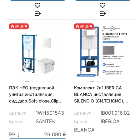
АКЦИЯ
АКЦИЯ
ПЭК НЕО (подвесной
Комплект 2в1 IBERICA
унитаз,инсталляция,
BLANCA инсталляция
сид.дюр.Soft-close,Clip
SILENCIO (СИЛЕНСИО),
up,панель смыва хром
кнопка смыва INOX-S
1WH501543
IB001.016.02
Артикул
Артикул
глянец),САНТЕК
(ИНОКС-С) вороненая
сталь (IB001.016.02)
SANTEK
IBERICA
Бренд
Бренд
BLANCA
РРЦ
26 690 ₽