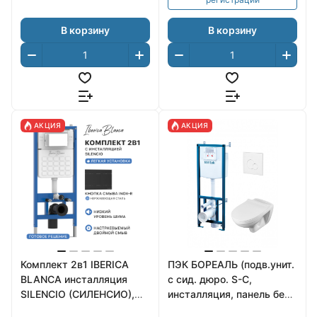
В корзину
В корзину
АКЦИЯ
АКЦИЯ
Комплект 2в1 IBERICA
ПЭК БОРЕАЛЬ (подв.унит.
BLANCA инсталляция
с сид. дюро. S-C,
SILENCIO (СИЛЕНСИО),
инсталляция, панель бел.
кнопка смыва INOX-R
цвета САНТЕК