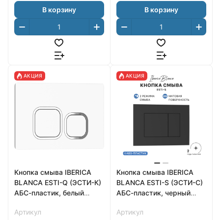
В корзину
В корзину
АКЦИЯ
АКЦИЯ
Кнопка смыва IBERICA
Кнопка смыва IBERICA
BLANCA ESTI-Q (ЭСТИ-К)
BLANCA ESTI-S (ЭСТИ-С)
АБС-пластик, белый
АБС-пластик, черный
глянцевый
матовый
Артикул
Артикул
(IB.B083.001.000)
(IB.B085.002.000)