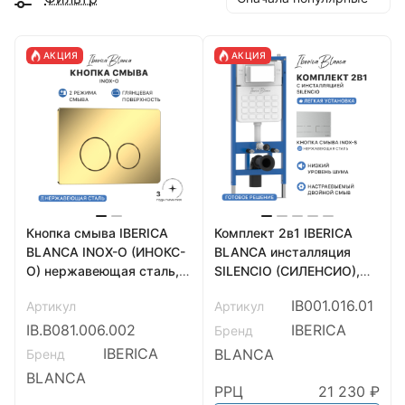
АКЦИЯ
АКЦИЯ
Кнопка смыва IBERICA
Комплект 2в1 IBERICA
BLANCA INOX-O (ИНОКС-
BLANCA инсталляция
О) нержавеющая сталь,
SILENCIO (СИЛЕНСИО),
золото глянцевое
кнопка смыва INOX-S
IB001.016.01
Артикул
Артикул
(IB.B081.006.002)
(ИНОКС-С) хром матовый
(IB001.016.01)
IB.B081.006.002
IBERICA
Бренд
IBERICA
BLANCA
Бренд
BLANCA
РРЦ
21 230 ₽