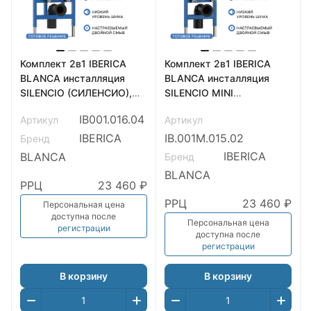
Комплект 2в1 IBERICA
Комплект 2в1 IBERICA
BLANCA инсталляция
BLANCA инсталляция
SILENCIO (СИЛЕНСИО),
SILENCIO MINI
кнопка смыва INOX-S
(СИЛЕНСИО МИНИ),
IB001.016.04
Артикул
Артикул
(ИНОКС-С) черный
кнопка смыва INOX-R
матовый (IB001.016.04)
(ИНОКС-Р) вороненая
IBERICA
IB.001М.015.02
Бренд
сталь (IB.001М.015.02)
IBERICA
BLANCA
Бренд
BLANCA
РРЦ
23 460 ₽
РРЦ
23 460 ₽
Персональная цена
доступна после
Персональная цена
регистрации
доступна после
регистрации
В корзину
В корзину