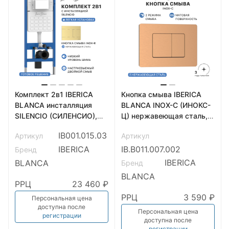
Комплект 2в1 IBERICA
Кнопка смыва IBERICA
BLANCA инсталляция
BLANCA INOX-C (ИНОКС-
SILENCIO (СИЛЕНСИО),
Ц) нержавеющая сталь,
кнопка смыва INOX-R
розовое золото матовое
IB001.015.03
Артикул
Артикул
(ИНОКС-Р) золото
(IB.B011.007.002)
матовое (IB001.015.03)
IBERICA
IB.B011.007.002
Бренд
IBERICA
BLANCA
Бренд
BLANCA
РРЦ
23 460 ₽
РРЦ
3 590 ₽
Персональная цена
доступна после
Персональная цена
регистрации
доступна после
регистрации