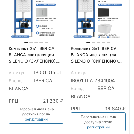
Комплект 2в1 IBERICA
Комплект 3в1 IBERICA
BLANCA инсталляция
BLANCA инсталляция
SILENCIO (СИЛЕНСИО),
SILENCIO (СИЛЕНСИО),
кнопка смыва INOX-R
унитаз TOLEDO ALTO
IB001.015.01
Артикул
Артикул
(ИНОКС-Р) хром матовый
(ТОЛЕДО АЛЬТО) белый,
(IB001.015.01)
кнопка смыва INOX-S
IBERICA
IB001.TLA.234.1604
Бренд
(ИНОКС-С) черный
IBERICA
BLANCA
Бренд
матовый
BLANCA
(IB001.TLA.234.1604)
РРЦ
21 230 ₽
РРЦ
36 840 ₽
Персональная цена
доступна после
Персональная цена
регистрации
доступна после
регистрации