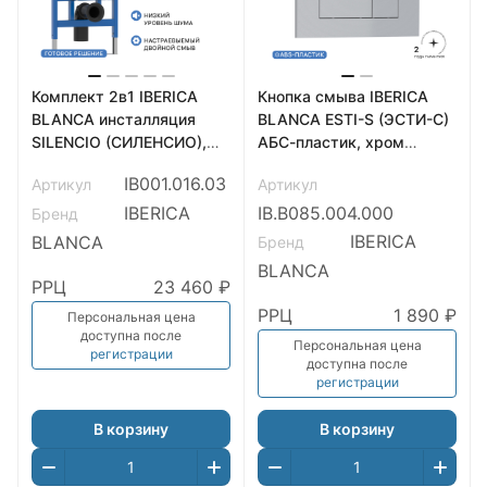
Комплект 2в1 IBERICA
Кнопка смыва IBERICA
BLANCA инсталляция
BLANCA ESTI-S (ЭСТИ-С)
SILENCIO (СИЛЕНСИО),
АБС-пластик, хром
кнопка смыва INOX-S
матовый
IB001.016.03
Артикул
Артикул
(ИНОКС-С) золото
(IB.B085.004.000)
матовое (IB001.016.03)
IBERICA
IB.B085.004.000
Бренд
IBERICA
BLANCA
Бренд
BLANCA
РРЦ
23 460 ₽
РРЦ
1 890 ₽
Персональная цена
доступна после
Персональная цена
регистрации
доступна после
регистрации
В корзину
В корзину