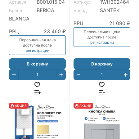
IB001.015.04
1WH302464
Артикул
Артикул
(ИНОКС-Р) черный
матовый (IB001.015.04)
IBERICA
SANTEK
Бренд
Бренд
BLANCA
РРЦ
21 090 ₽
РРЦ
23 460 ₽
Персональная цена
доступна после
Персональная цена
регистрации
доступна после
регистрации
В корзину
В корзину
АКЦИЯ
АКЦИЯ