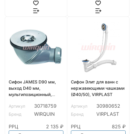
Сифон JAMES D90 мм,
Сифон Элит для ванн с
выход D40 мм,
нержавеющими чашками
мультипозиционный,
(Ø40/50), VIRPLAST
WIRQUIN
30718759
30980652
Артикул
Артикул
WIRQUIN
VIRPLAST
Бренд
Бренд
РРЦ
2 135 ₽
РРЦ
825 ₽