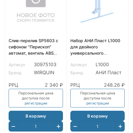
Слив-перелив SP5603 c
Набор АНИ Пласт L1000
сифоном "Перископ"
для двойного
автомат, вентиль ABS
универсального
хром, клапан латунь
разноуровнего сифона
30975103
L1000
Артикул
Артикул
хром, перелив L600
без выпуска
WIRQUIN
АНИ Пласт
Бренд
Бренд
РРЦ
2 340 ₽
РРЦ
248.26 ₽
Персональная цена
Персональная цена
доступна после
доступна после
регистрации
регистрации
В корзину
В корзину