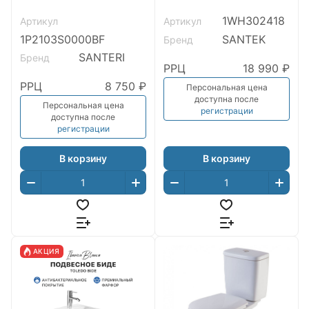
SANTERI
OLI, сиденье дюропласт
1WH302418
Артикул
Артикул
Soft-close, Cl
1P2103S0000BF
SANTEK
Бренд
SANTERI
Бренд
РРЦ
18 990 ₽
РРЦ
8 750 ₽
Персональная цена
доступна после
Персональная цена
регистрации
доступна после
регистрации
В корзину
В корзину
АКЦИЯ