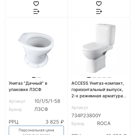
Унитаз "Дачный" в
ACCESS Унитаз-компакт,
упаковке ЛЗСФ
горизонтальный выпуск,
2-х режимная арматура,
10/1/5/1-58
Артикул
сиденье дюропласт Soft-
Артикул
close, C
ЛЗСФ
Бренд
734P23800Y
РРЦ
3 825 ₽
ROCA
Бренд
Персональная цена