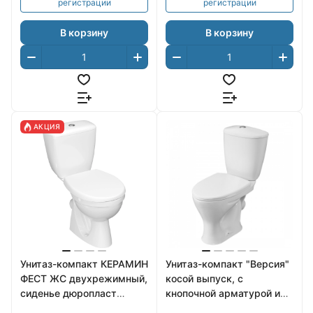
регистрации
регистрации
В корзину
В корзину
АКЦИЯ
Унитаз-компакт КЕРАМИН
Унитаз-компакт "Версия"
ФЕСТ ЖС двухрежимный,
косой выпуск, с
сиденье дюропласт
кнопочной арматурой и
CDB00030929
сиденьем SANTERI