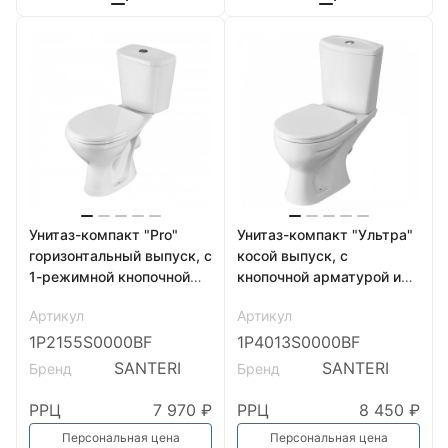
Унитаз-компакт "Pro"
Унитаз-компакт "Ультра"
горизонтальный выпуск, с
косой выпуск, с
1-режимной кнопочной
кнопочной арматурой и
арматурой и сиденьем
сиденьем SANTERI
Артикул
Артикул
полипропилен
1P2155S0000BF
1P4013S0000BF
SANTERI
SANTERI
Бренд
Бренд
РРЦ
7 970 ₽
РРЦ
8 450 ₽
Персональная цена
Персональная цена