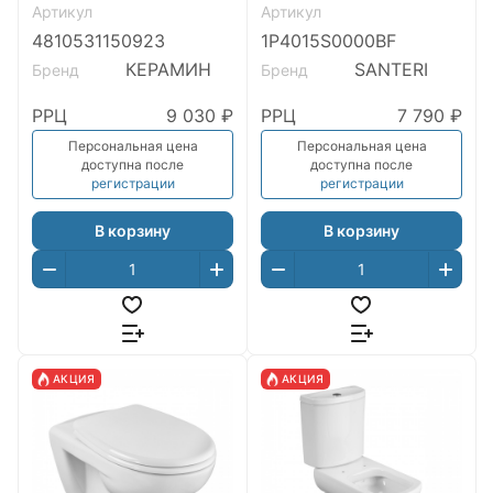
Артикул
Артикул
(4810531150923)
4810531150923
1P4015S0000BF
КЕРАМИН
SANTERI
Бренд
Бренд
РРЦ
9 030 ₽
РРЦ
7 790 ₽
Персональная цена
Персональная цена
доступна после
доступна после
регистрации
регистрации
В корзину
В корзину
АКЦИЯ
АКЦИЯ