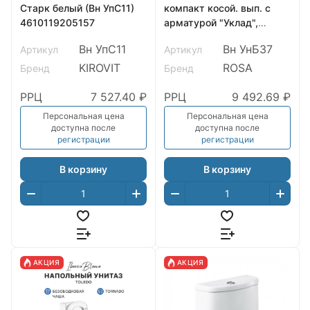
Старк белый (Вн УпС11)
компакт косой. вып. с
4610119205157
арматурой "Уклад",
сиденье soft-close, белый.
Вн УпС11
Вн УнБ37
Артикул
Артикул
ROSA
KIROVIT
ROSA
Бренд
Бренд
РРЦ
7 527.40 ₽
РРЦ
9 492.69 ₽
Персональная цена
Персональная цена
доступна после
доступна после
регистрации
регистрации
В корзину
В корзину
АКЦИЯ
АКЦИЯ