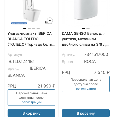
Унитаз-компакт IBERICA
DAMA SENSO Бачок для
BLANCA TOLEDO
унитаза, механизм
(ТОЛЕДО) Торнадо белый
двойного слива на 3/6 л,
(IB.TLD.124.1B1)
упаков. в коробку. ROCA
7341517000
Артикул
Артикул
IB.TLD.124.1B1
ROCA
Бренд
IBERICA
Бренд
РРЦ
7 540 ₽
BLANCA
Персональная цена
доступна после
РРЦ
21 990 ₽
регистрации
Персональная цена
доступна после
регистрации
В корзину
В корзину