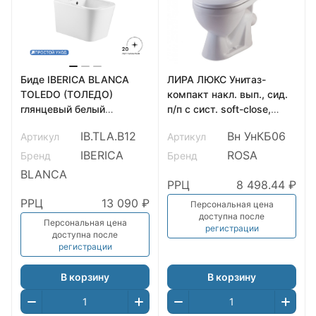
Биде IBERICA BLANCA
ЛИРА ЛЮКС Унитаз-
TOLEDO (ТОЛЕДО)
компакт накл. вып., сид.
глянцевый белый
п/п с сист. soft-close,
(IB.TLA.B12)
арм.2-х уровн.(Уклад),
IB.TLA.B12
Вн УнКБ06
Артикул
Артикул
белый ROSA
IBERICA
ROSA
Бренд
Бренд
BLANCA
РРЦ
8 498.44 ₽
РРЦ
13 090 ₽
Персональная цена
доступна после
Персональная цена
регистрации
доступна после
регистрации
В корзину
В корзину