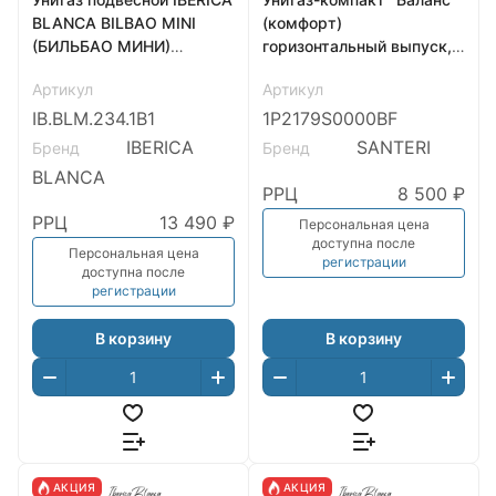
BLANCA BILBAO MINI
(комфорт)
(БИЛЬБАО МИНИ)
горизонтальный выпуск, с
Торнадо белый
кнопочной арматурой и
Артикул
Артикул
(IB.BLM.234.1B1)
сиденьем, SANTERI
IB.BLM.234.1B1
1P2179S0000BF
IBERICA
SANTERI
Бренд
Бренд
BLANCA
РРЦ
8 500 ₽
РРЦ
13 490 ₽
Персональная цена
доступна после
Персональная цена
регистрации
доступна после
регистрации
В корзину
В корзину
АКЦИЯ
АКЦИЯ