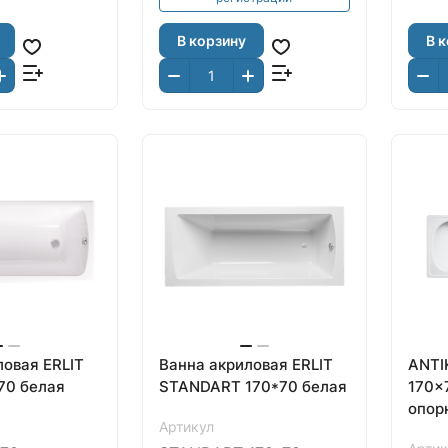
В корзину
В 
ловая ERLIT
Ванна акриловая ERLIT
ANTI
70 белая
STANDART 170*70 белая
170x
опор
Артикул
ранто