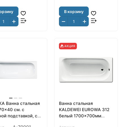
корзину
В корзину
АКЦИЯ
KA Ванна стальная
Ванна стальная
70x40 cм. с
KALDEWEI EUROWA 312
ной подставкой, с
белый 1700x700мм
м, белая орхидея,
(119812030001)