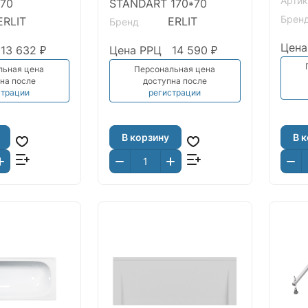
Артик
*70
STANDART 170*70
ВИЗ
Брен
RLIT
ERLIT
Бренд
Цена
13 632 ₽
Цена РРЦ
14 590 ₽
льная цена
Персональная цена
на после
доступна после
страции
регистрации
В корзину
В 