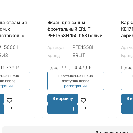
на стальная
Экран для ванны
Карк
cм. с
фронтальный ERLIT
KE17
дставкой, с
PFE1558H 150 h58 белый
акри
ая орхидея,
A-50001
PFE1558H
Артикул
Артик
ВИЗ
ERLIT
Бренд
Брен
11 739 ₽
Цена РРЦ
4 479 ₽
Цена
льная цена
Персональная цена
на после
доступна после
страции
регистрации
В корзину
В 
Загрузить еще