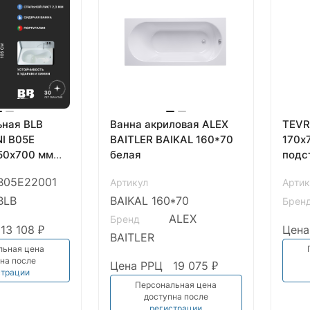
ьная BLB
Ванна акриловая ALEX
TEVR
I B05E
BAITLER BAIKAL 160*70
170х
50х700 мм
белая
подст
)
белы
B05E22001
Артикул
Артик
Аула
BLB
BAIKAL 160*70
Брен
ALEX
Бренд
13 108 ₽
Цена
BAITLER
льная цена
на после
Цена РРЦ
19 075 ₽
страции
Персональная цена
доступна после
регистрации