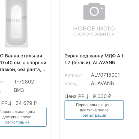
O Ванна стальная
Экран под ванну МДФ Alt
70х40 см. с опорной
1,7 (белый), ALAVANN
авкой, без ранта,
ALV0715001
Артикул
й лотос, форма
Т-72802
ул
, ВИЗ
ALAVANN
Бренд
ВИЗ
д
Цена РРЦ
9 000 ₽
 РРЦ
24 679 ₽
Персональная цена
доступна после
Персональная цена
регистрации
доступна после
регистрации