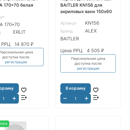
A 170*70 белая
BAITLER KN156 для
акриловых ванн 150х60
ул
KN156
Артикул
A 170*70
ALEX
Бренд
ERLIT
д
BAITLER
 РРЦ
14 870 ₽
Цена РРЦ
4 505 ₽
Персональная цена
доступна после
Персональная цена
регистрации
доступна после
регистрации
корзину
В корзину
ИНКА