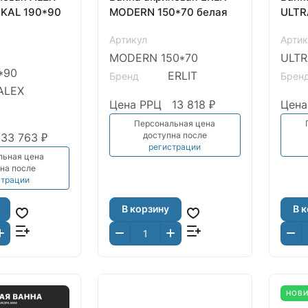
IKAL 190*90
MODERN 150*70 белая
ULTR
Артикул
Артик
MODERN 150*70
ULTR
*90
ERLIT
Бренд
Брен
ALEX
Цена РРЦ
13 818 ₽
Цена
Персональная цена
доступна после
33 763 ₽
регистрации
льная цена
на после
страции
В корзину
В 
НОВ