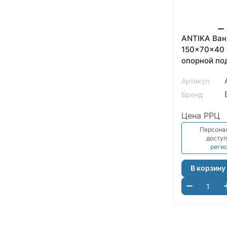
ANTIKA Ван
150x70x40 
опорной по
рантом, бел
Артикул
ВИЗ
Бренд
Цена РРЦ
Персона
доступ
реги
В корзину