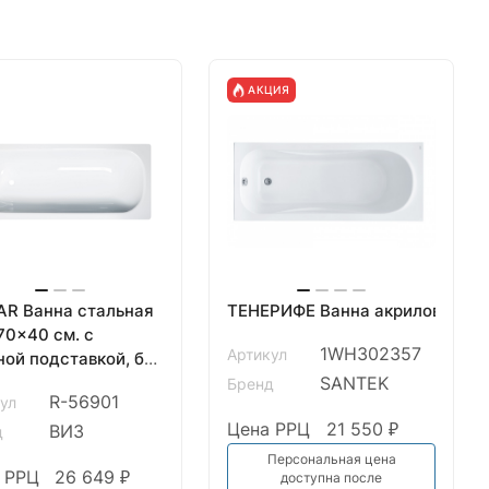
АКЦИЯ
AR Ванна стальная
ТЕНЕРИФЕ Ванна акриловая 160
70x40 cм. с
1WH302357
Артикул
ной подставкой, без
, белая орхидея,
SANTEK
Бренд
R-56901
ул
Цена РРЦ
21 550 ₽
ВИЗ
д
Персональная цена
 РРЦ
26 649 ₽
доступна после