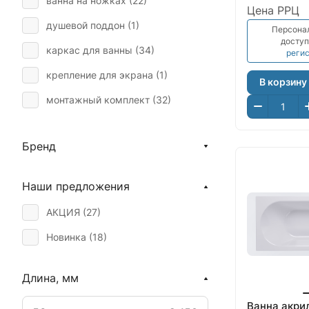
ванна на ножках (
22
)
Цена РРЦ
душевой поддон (
1
)
Персона
доступ
каркас для ванны (
34
)
реги
крепление для экрана (
1
)
В корзину
монтажный комплект (
32
)
ножки для ванны (
16
)
Бренд
ручки для ванны (
2
)
экран для ванны боковой (
26
)
Наши предложения
экран для ванны фронтальный
АКЦИЯ (
27
)
(
175
)
Новинка (
18
)
Длина, мм
Ванна акри