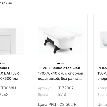
улярные
ванны
TEVRO Ванна стальная
REIM
EX BAITLER
170х70х40 см. с опорной
150x
00х530 мм
подставкой, без ранта,
опор
белый лотос, ВИЗ
ранта
PT8058H
Т-72902
Артикул
Артик
ВИЗ
ALEX
ВИЗ
Бренд
Брен
Цена РРЦ
23 502 ₽
Цена