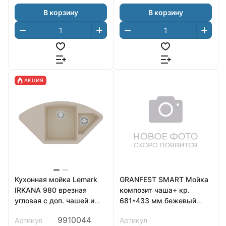
В корзину
В корзину
АКЦИЯ
Кухонная мойка Lemark
GRANFEST SMART Мойка
IRKANA 980 врезная
композит чаша+ кр.
угловая с доп. чашей и
681*433 мм бежевый
крылом из кварцгранита,
арт. GF-SM685L
9910044
Артикул
Артикул
Бежевый