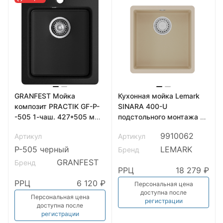
GRANFEST Мойка
Кухонная мойка Lemark
композит PRACTIK GF-P-
SINARA 400-U
-505 1-чаш. 427*505 мм
подстольного монтажа из
черный арт.GF-
кварцгранита, Бежевый
9910062
Артикул
Артикул
P-505 черный
LEMARK
Бренд
GRANFEST
Бренд
РРЦ
18 279 ₽
РРЦ
6 120 ₽
Персональная цена
доступна после
Персональная цена
регистрации
доступна после
регистрации