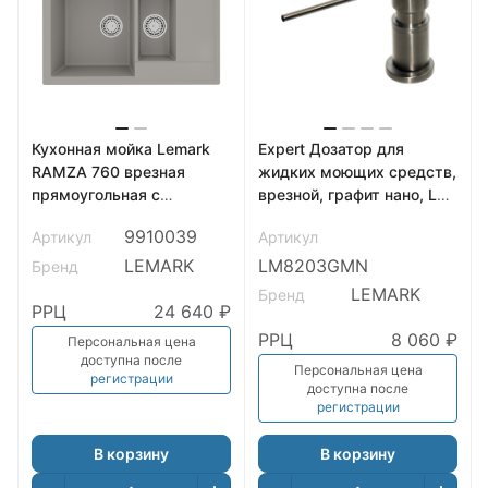
Кухонная мойка Lemark
Expert Дозатор для
RAMZA 760 врезная
жидких моющих средств,
прямоугольная с
врезной, графит нано, LM,
доп.чашей и крылом из
LM8203GMN
9910039
Артикул
Артикул
кварцгранита, Грей
LEMARK
LM8203GMN
Бренд
LEMARK
Бренд
РРЦ
24 640 ₽
РРЦ
8 060 ₽
Персональная цена
доступна после
Персональная цена
регистрации
доступна после
регистрации
В корзину
В корзину