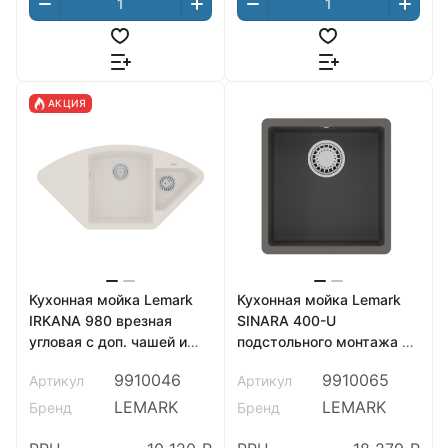
АКЦИЯ
Кухонная мойка Lemark
Кухонная мойка Lemark
IRKANA 980 врезная
SINARA 400-U
угловая с доп. чашей и
подстольного монтажа из
крылом из кварцгранита,
кварцгранита, Серый
9910046
9910065
Артикул
Артикул
Жасмин
шёлк
LEMARK
LEMARK
Бренд
Бренд