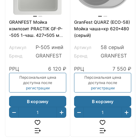
GRANFEST Мойка
GranFest QUARZ (ECO-58)
композит PRACTIK GF-P-
Мойка чаша+кр 620*480
-505 1-чаш. 427*505 мм
(серый)
иней арт.GF-
P-505 иней
58 серый
Артикул
Артикул
GRANFEST
GRANFEST
Бренд
Бренд
РРЦ
6 120 ₽
РРЦ
7 550 ₽
Персональная цена
Персональная цена
доступна после
доступна после
регистрации
регистрации
В корзину
В корзину