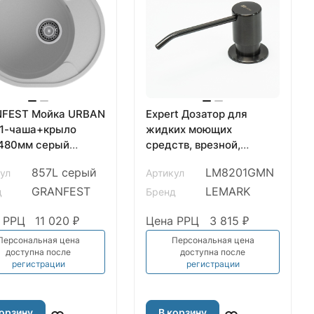
FEST Мойка URBAN
Expert Дозатор для
жидких моющих
480мм серый
средств, врезной,
GF-UR-
графит нано,LM,
857L серый
LM8201GMN
ул
Артикул
LM8201GMN
GRANFEST
LEMARK
д
Бренд
 РРЦ
11 020 ₽
Цена РРЦ
3 815 ₽
Персональная цена
Персональная цена
доступна после
доступна после
регистрации
регистрации
корзину
В корзину