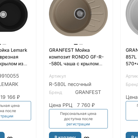
ойка Lemark
GRANFEST Мойка
GRAN
врезная
композит RONDO GF-R-
857L 1-чаша+крыло
 крылом из
-580L чаша с крылом
570*
та, Антрацит
579*445мм песочный
арт.
9910055
Артикул
Артик
арт.GF-
LEMARK
R-580L песочный
Брен
GRANFEST
Бренд
19 166 ₽
Цена
Цена РРЦ
7 760 ₽
льная цена
на после
Персональная цена
страции
доступна после
регистрации
В корзину
В 