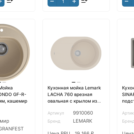
Мойка
Кухонная мойка Lemark
Кухо
ONDO GF-R-
LACHA 760 врезная
SINA
510мм, кашемир
овальная с крылом из
подс
кварцгранита, Шампань
доп.
9910060
Артикул
Артик
квар
емир
LEMARK
Бренд
Брен
GRANFEST
Цена РРЦ
19 166 ₽
Цена