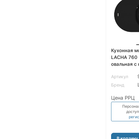
Кухонная м
LACHA 760 
овальная с
кварцграни
Артикул
Бренд
Цена РРЦ
Персона
доступ
реги
В корзину