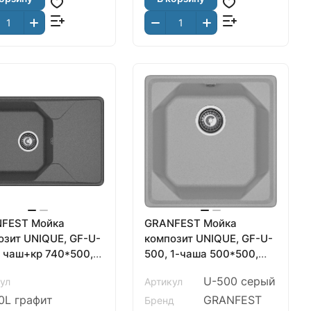
FEST Мойка
GRANFEST Мойка
озит UNIQUE, GF-U-
композит UNIQUE, GF-U-
, чаш+кр 740*500,
500, 1-чаша 500*500,
ит
серый
U-500 серый
ул
Артикул
0L графит
GRANFEST
Бренд