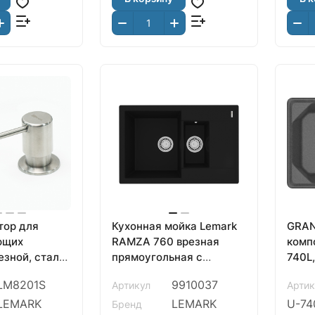
тор для
Кухонная мойка Lemark
GRAN
ющих
RAMZA 760 врезная
комп
езной, сталь,
прямоугольная с
740L
S
доп.чашей и крылом из
граф
LM8201S
9910037
Артикул
Артик
кварцгранита, Антрацит
LEMARK
LEMARK
U-74
Бренд