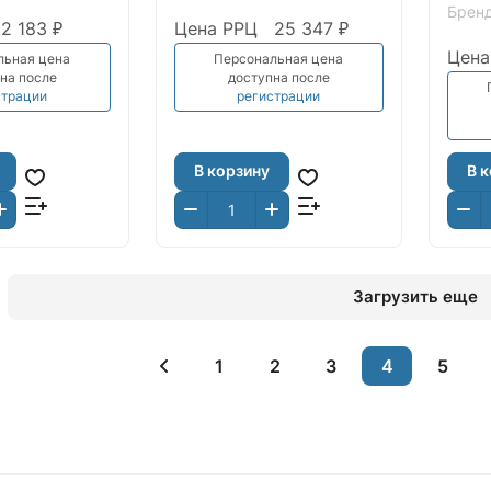
Брен
2 183 ₽
Цена РРЦ
25 347 ₽
Цена
льная цена
Персональная цена
на после
доступна после
страции
регистрации
В корзину
В 
Загрузить еще
1
2
3
4
5