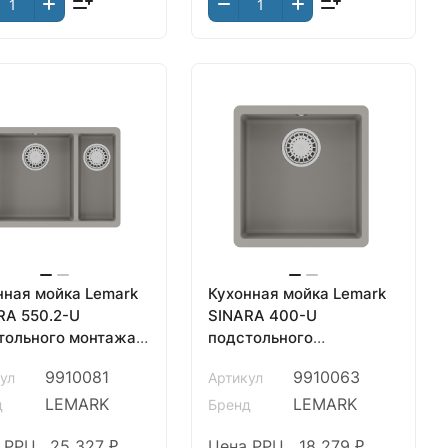
нная мойка Lemark
Кухонная мойка Lemark
RA 550.2-U
SINARA 400-U
тольного монтажа с
подстольного
чашей из
монтажаиз
9910081
9910063
ул
Артикул
цгранита, Грей
кварцгранита, Грей
LEMARK
LEMARK
д
Бренд
 РРЦ
25 327 ₽
Цена РРЦ
18 279 ₽