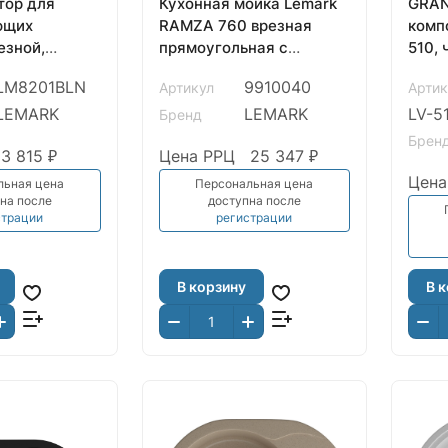
тор для
Кухонная мойка Lemark
GRAN
ющих
RAMZA 760 врезная
компо
езной,
прямоугольная с
510, 
о,LM,
доп.чашей и крылом из
каше
LM8201BLN
9910040
Артикул
Артик
кварцгранита, Жасмин
LEMARK
LEMARK
LV-5
Бренд
Брен
3 815 ₽
Цена РРЦ
25 347 ₽
Цена
льная цена
Персональная цена
на после
доступна после
страции
регистрации
В корзину
В 