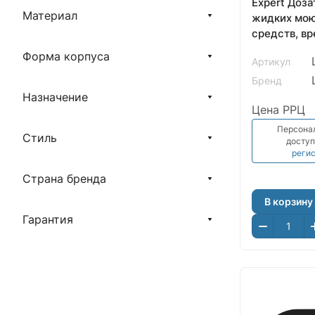
Expert Доза
Материал
жидких мо
средств, вр
черный нан
Форма корпуса
Артикул
LM8201BLN
Бренд
Назначение
Цена РРЦ
Персона
Стиль
доступ
реги
Страна бренда
В корзину
Гарантия