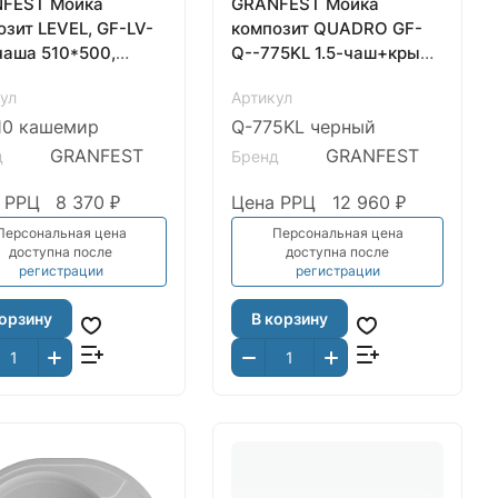
FEST Мойка
GRANFEST Мойка
зит LEVEL, GF-LV-
композит QUADRO GF-
чаша 510*500,
Q--775KL 1.5-чаш+крыло
мир
775*500мм черный
ул
Артикул
арт.GF-
10 кашемир
Q-775KL черный
GRANFEST
GRANFEST
д
Бренд
 РРЦ
8 370 ₽
Цена РРЦ
12 960 ₽
Персональная цена
Персональная цена
доступна после
доступна после
регистрации
регистрации
корзину
В корзину