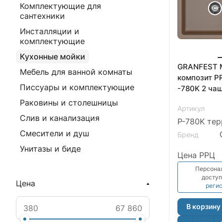
Комплектующие для
сантехники
Инсталляции и
комплектующие
Кухонные мойки
GRANFEST 
Мебель для ванной комнаты
композит P
Писсуары и комплектующие
-780K 2 чаши 780*510
Раковины и столешницы
Артикул
Слив и канализация
P-780K тер
Смесители и душ
Бренд
Унитазы и биде
Цена РРЦ
Персона
доступ
Цена
реги
В корзину