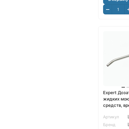
Expert Доза
жидких мо
средств, вр
LM, LM8201
Артикул
Бренд