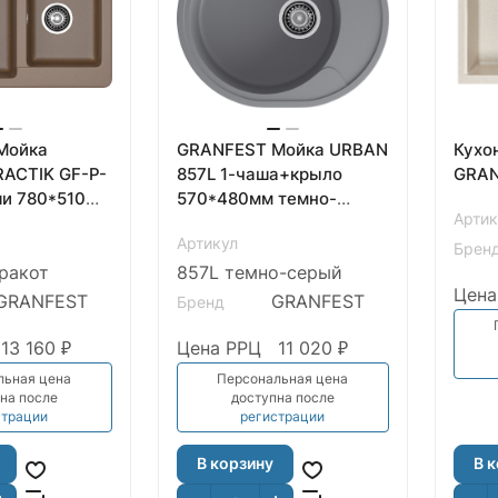
Мойка
GRANFEST Мойка URBAN
Кухо
RACTIK GF-P-
857L 1-чаша+крыло
GRAN
570*480мм темно-
Артик
мм терракот арт.GF-
серый арт.GF-UR-
Артикул
Брен
ракот
857L темно-серый
Цена
GRANFEST
GRANFEST
Бренд
13 160 ₽
Цена РРЦ
11 020 ₽
льная цена
Персональная цена
на после
доступна после
страции
регистрации
В корзину
В 