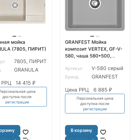
нная мойка
GRANFEST Мойка
ULA (7805, ПИРИТ)
композит VERTEX, GF-V-
580, чаша 580*500,
7805, ПИРИТ
ул
серый
V-580 серый
Артикул
GRANULA
д
GRANFEST
Бренд
 РРЦ
14 415 ₽
Цена РРЦ
6 885 ₽
Персональная цена
доступна после
Персональная цена
регистрации
доступна после
регистрации
корзину
В корзину