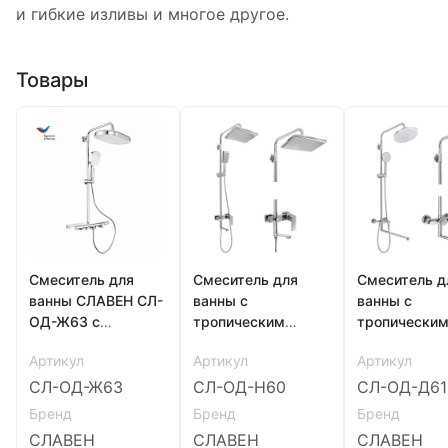
и гибкие изливы и многое другое.
Товары
Смеситель для
Смеситель для
Смеситель д
ванны СЛАВЕН СЛ-
ванны с
ванны с
ОД-Ж63 с
тропическим
тропически
тропическим
душем,
душем, дли
Артикул
Артикул
Артикул
душем, комплект,
одноручный,
излив, однор
хром
комплект, СЛ-ОД-
комплект, С
СЛ-ОД-Ж63
СЛ-ОД-Н60
СЛ-ОД-Д61
Н60, Славен
Д61, Славен
Бренд
Бренд
Бренд
СЛАВЕН
СЛАВЕН
СЛАВЕН