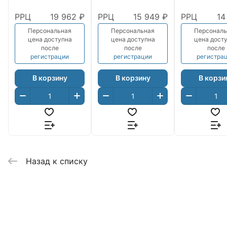
РРЦ
19 962 ₽
РРЦ
15 949 ₽
РРЦ
14
Персональная
Персональная
Персональ
цена доступна
цена доступна
цена дост
после
после
после
регистрации
регистрации
регистра
В корзину
В корзину
В корзи
Назад к списку