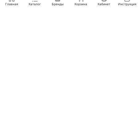
Главная
Каталог
Бренды
Корзина
Кабинет
Инструкция
Интернет-магазин
Компания
Помощь
+7 (495) 662-46-66
info@laval.ru
Офис, 125476, Москва г, вн.тер.г. муниципальный
округ Южное Тушино, ул Василия Петушкова, д. 8,
помещ. 236